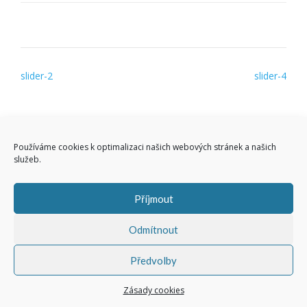
Navigace
slider-2
slider-4
pro
příspěvek
© 2019 dreampool - Vlastimil Jirsák - Všechna práva vyhrazena.
Používáme cookies k optimalizaci našich webových stránek a našich
služeb.
Příjmout
Odmítnout
Předvolby
Zásady cookies