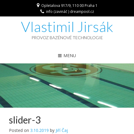
Opletalova 917/9, 110 00 Praha 1
info (zavináč ) dreampool.cz
Vlastimil Jirsák
PROVOZ BAZÉNOVÉ TECHNOLOGIE
MENU
slider-3
Posted on
3.10.2019
by
Jiří Čaj