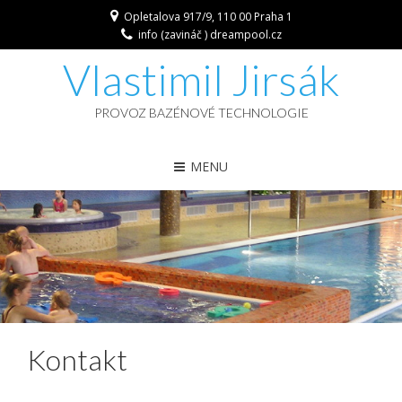
Opletalova 917/9, 110 00 Praha 1
info (zavináč ) dreampool.cz
Vlastimil Jirsák
PROVOZ BAZÉNOVÉ TECHNOLOGIE
MENU
Kontakt