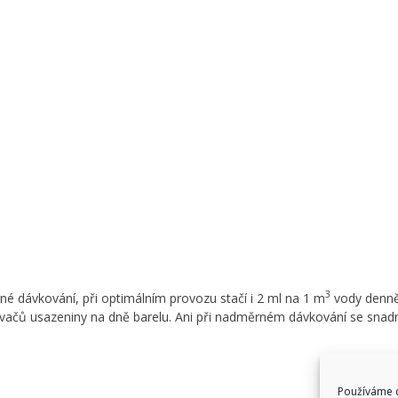
3
rné dávkování, při optimálním provozu stačí i 2 ml na 1 m
vody denně.
ovačů usazeniny na dně barelu. Ani při nadměrném dávkování se snad
Používáme c