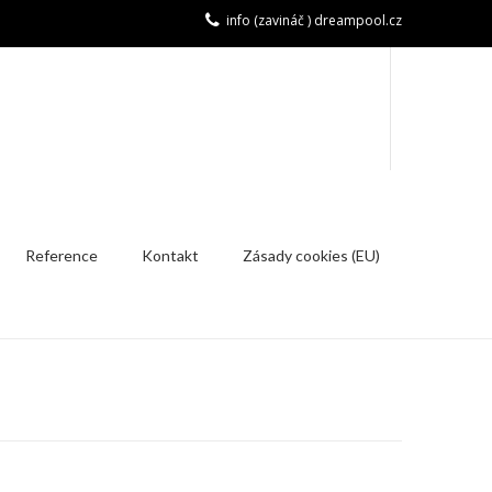
info (zavináč ) dreampool.cz
Reference
Kontakt
Zásady cookies (EU)