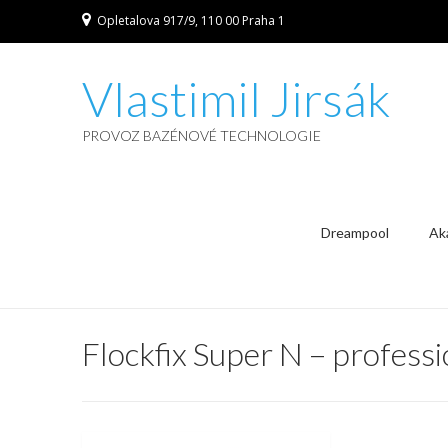
Opletalova 917/9, 110 00 Praha 1
Vlastimil Jirsák
PROVOZ BAZÉNOVÉ TECHNOLOGIE
Dreampool
Ak
Flockfix Super N – profess