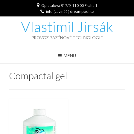
Opletalova 917/9, 110 00 Praha 1
info (zavináč ) dreampool.cz
Vlastimil Jirsák
PROVOZ BAZÉNOVÉ TECHNOLOGIE
MENU
Compactal gel